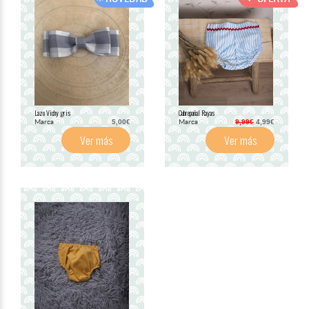
Lazo Vichy gris
Cubrepañal Rayas
Marca
Marca
5,00€
9,99€
4,99€
Ver más
Ver más