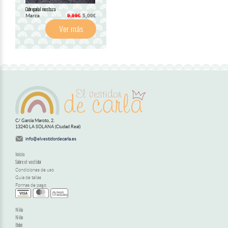
Cubrepañal mostaza
Marca
9,99€
5,00€
Ver más
C/ García Maroto, 2.
13240 LA SOLANA (Ciudad Real)
info@elvestidordecarla.es
Inicio
Sobre el vestidor
Condiciones de uso
Guía de tallas
Formas de pago
Niña
Niño
Bebé