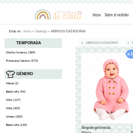
Inicio
Sobre el vestidor
Estás en :
Inicio
Catálogo
ABRIGOS/CAZADORAS
ABRIGOS/CAZADORAS
TEMPORADA
Otoño/Invierno (389)
Primavera/Verano (573)
GÉNERO
Mamá (2)
Bebé niño (96)
Niño (147)
Niña (305)
Unisex (283)
Bebé niña (130)
Abrigo con gorro trenzas
Marca
3