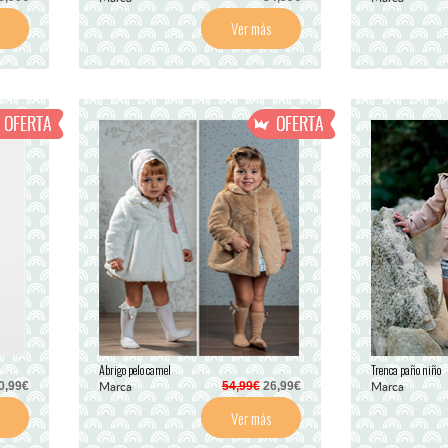
Ver más
Abrigo pelo camel
Trenca paño niño
Marca
Marca
0,99€
54,99€
26,99€
Ver más