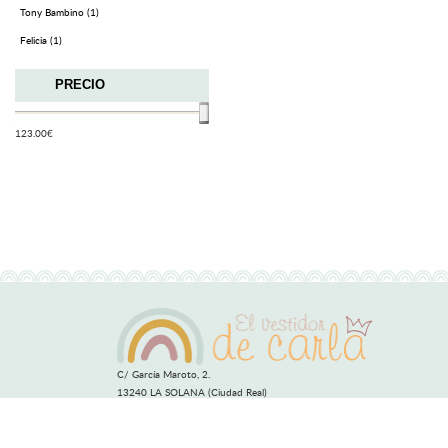
Tony Bambino (1)
Felicia (1)
PRECIO
123.00
€
C/ García Maroto, 2.
13240 LA SOLANA (Ciudad Real)
info@elvestidordecarla.es