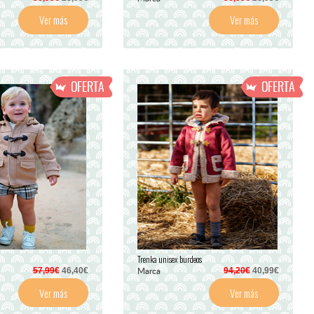
Ver más
Ver más
Trenka unisex burdeos
Marca
57,99€
46,40€
94,20€
40,99€
Ver más
Ver más