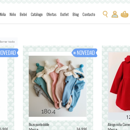
Niña
Niño
Bebé
Catálogo
Ofertas
Outlet
Blog
Contacto
Borrar todo
Buzo punto doble
Abrigo niña Came
Marca
Marca
6,90€
34,99€