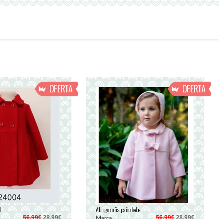
l
Abrigo niña paño bebe
Marca
56,99€
28,99€
56,99€
28,99€