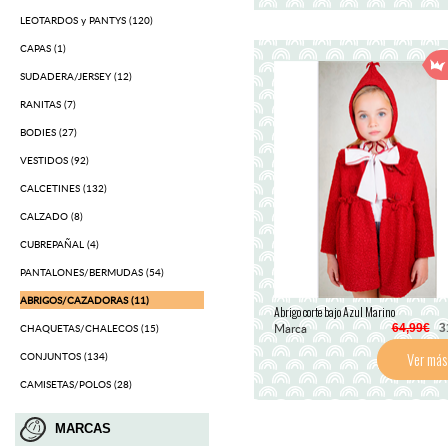
LEOTARDOS y PANTYS (120)
CAPAS (1)
SUDADERA/JERSEY (12)
RANITAS (7)
BODIES (27)
VESTIDOS (92)
CALCETINES (132)
CALZADO (8)
CUBREPAÑAL (4)
PANTALONES/BERMUDAS (54)
ABRIGOS/CAZADORAS (11)
Abrigo corte bajo Azul Marino
Marca
64,99€
31
CHAQUETAS/CHALECOS (15)
Ver más
CONJUNTOS (134)
CAMISETAS/POLOS (28)
MARCAS