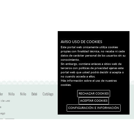
AVISO USO DE COOKIES
Este portal web únicamente utiliza cookies
propias con finalidad técnica, no recaba ni cede
datos de carácter personal de los usuarios sin su
conocimiento.
Sin embargo, contiene enlaces a sitios web de
terceros con políticas de privacidad ajenas este
portal web que usted podrá decidir si acepta o
no cuando acceda a ellos.
Más información sobre el uso de nuestras
cookies.
dor
Niña
Niño
Bebé
Catálogo
Ofertas
Blog
Contacto
RECHAZAR COOKIES
 de uso
ACEPTAR COOKIES
s
CONFIGURACIÓN E INFORMACIÓN
pago