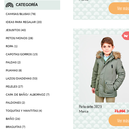
CATEGORÍA
Ver más
CAMISAS/BLUSAS (78)
IDEAS PARA REGALAR (20)
JESUSITOS (40)
PETOS/MONOS (28)
ROPA (1)
CAPOTAS/GORROS (15)
FALDAS (2)
PIJAMAS (8)
LAZOS/DIADEMAS (53)
PELELES (27)
CAPA DE BAÑO/ ALBORNOZ (7)
FALDONES (2)
Parka cortes 3829
TOQUITAS Y MANTITAS (4)
Marca
71,95€
3
BAÑO (26)
Ver más
BRAGUITAS (7)