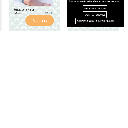
Más información sobre el uso de nuestras cookies.
RECHAZAR COOKIES
Conjunto pololo Mumbai
Conjunto pololo Mumbai
Marca
Marca
22.99€
26.99€
ACEPTAR COOKIES
Ver más
Ver más
CONFIGURACIÓN E INFORMACIÓN
Peto Mumbai
Peto Mumbai
Marca
Marca
19.99€
16.99€
Ver más
Ver más