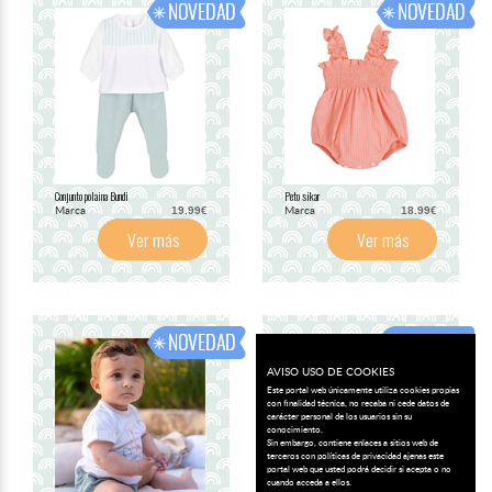
Conjunto polaina Bundi
Peto sikar
Marca
Marca
19.99€
18.99€
Ver más
Ver más
AVISO USO DE COOKIES
Este portal web únicamente utiliza cookies propias
con finalidad técnica, no recaba ni cede datos de
carácter personal de los usuarios sin su
conocimiento.
Sin embargo, contiene enlaces a sitios web de
terceros con políticas de privacidad ajenas este
portal web que usted podrá decidir si acepta o no
cuando acceda a ellos.