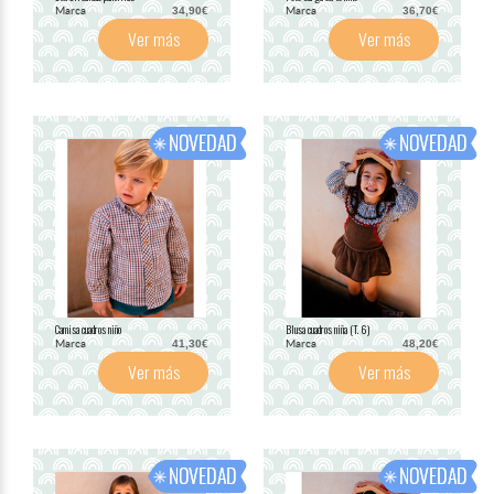
Marca
Marca
34,90€
36,70€
Ver más
Ver más
Camisa cuadros niño
Blusa cuadros niña (T. 6)
Marca
Marca
41,30€
48,20€
Ver más
Ver más