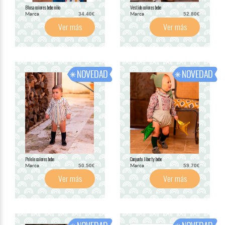
Blusa colores bebe niño
Vestido colores bebe
Marca
Marca
34.40€
52.80€
Ver más
Ver más
Pelele colores bebe
Conjunto liberty bebe
Marca
Marca
50.50€
59.70€
Ver más
Ver más