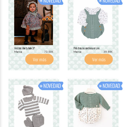
Vestido liberty bebe 3P
Peto trenzas con blusa erizos
Marca
Marca
73.50€
39.99€
Ver más
Ver más