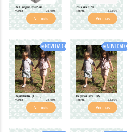
Cto. 3P. menguado rayas Piedra
Pelele punto erizos
Marca
Marca
31.99€
41.99€
Ver más
Ver más
Cto. pantalón Bundi (T. 6-10)
Cto. pantalón Bundi (T. 3-5)
Marca
Marca
35.99€
33.99€
Ver más
Ver más