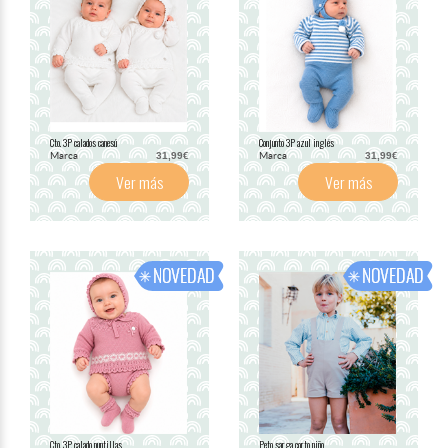
Cto. 3P calados canesú
Conjunto 3P azul inglés
Marca
Marca
31,99€
31,99€
Ver más
Ver más
Cto. 3P. calado puntillas
Peto sarga corto niño