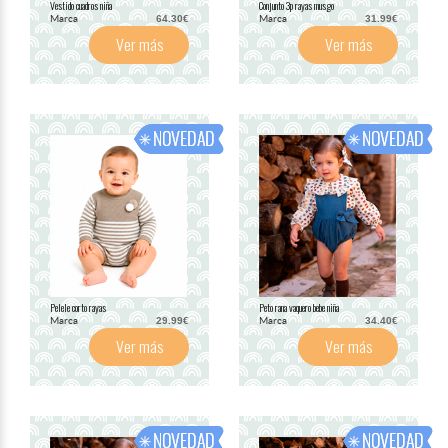
Vestido cuadros niña
Conjunto 3p rayas musgo
Marca
Marca
64.30€
31.99€
Ver más
Ver más
Pelele corto rayas
Peto rana vaquero bebe niña
Marca
Marca
29.99€
34.40€
Ver más
Ver más