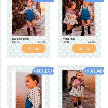
Blusa colores bebe niña
Peto rana vaquero
Marca
Marca
34.40€
32.10€
Ver más
Ver más