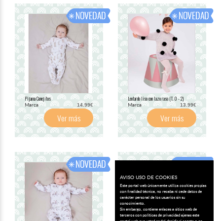
Pijama Conejitos
Leotardo liso con lazo raso (T. 0 - 2)
Marca
Marca
14.99€
13.99€
Ver más
Ver más
AVISO USO DE COOKIES
Este portal web únicamente utiliza cookies propias
con finalidad técnica, no recaba ni cede datos de
carácter personal de los usuarios sin su
conocimiento.
Sin embargo, contiene enlaces a sitios web de
terceros con políticas de privacidad ajenas este
portal web que usted podrá decidir si acepta o no