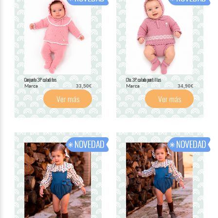
Conjunto 3P caladitos
Cto. 3P. calado puntillas
Marca
Marca
33,50€
34,90€
Ver más
Ver más