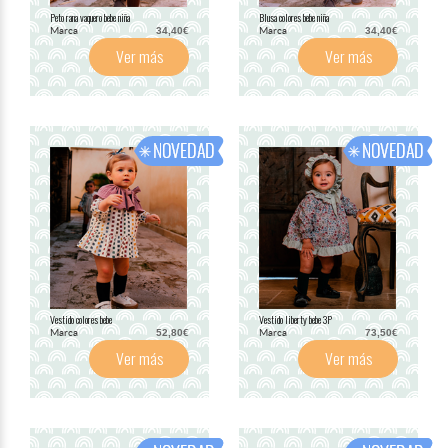
Peto rana vaquero bebe niña
Blusa colores bebe niña
Marca
Marca
34,40€
34,40€
Ver más
Ver más
Vestido colores bebe
Vestido liberty bebe 3P
Marca
Marca
52,80€
73,50€
Ver más
Ver más