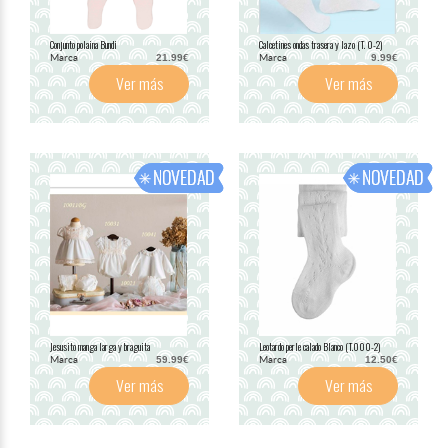
Conjunto polaina Bundi
Calcetines ondas trasera y lazo (T. 0-2)
Marca
Marca
21.99€
9.99€
Ver más
Ver más
Jesusito manga larga y braguita
Leotardo perle calado Blanco (T.000-2)
Marca
Marca
59.99€
12.50€
Ver más
Ver más