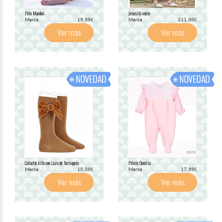
Peto Mumbai
Jesusito vuelo
Marca
Marca
19.99€
111.00€
Ver más
Ver más
Calcetín Alto con Lazo de Terciopelo
Pelele Decelia
Marca
Marca
10.50€
17.99€
Ver más
Ver más