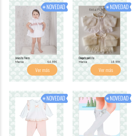
Jesusito Flores
Chaqueta puntilla
Marca
Marca
64.99€
18.99€
Ver más
Ver más