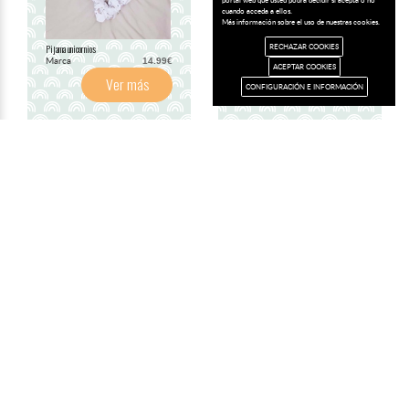
cuando acceda a ellos.
Más información sobre el uso de nuestras cookies.
RECHAZAR COOKIES
Pijama unicornios
Merceditas nácar
Marca
Marca
14.99€
30.99€
ACEPTAR COOKIES
Ver más
Ver más
CONFIGURACIÓN E INFORMACIÓN
Calcetín con puntilla grande y lazo
Pololo bebe niña Niza
Marca
Marca
12.50€
8.99€
Ver más
Ver más