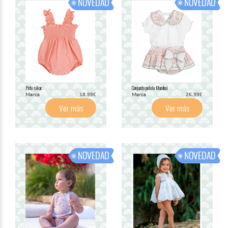
Peto sikar
Conjunto pololo Mumbai
Marca
Marca
18.99€
26.99€
Ver más
Ver más