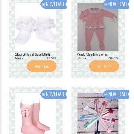
Calcetín tobillero tul Blanco (talla 0)
Conjunto Polaina Links arbolitos
Marca
Marca
12.50€
30.99€
Ver más
Ver más