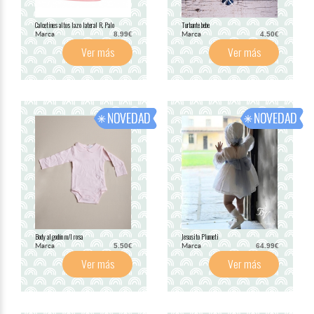
Calcetines altos lazo lateral R. Palo
Turbante bebe
Marca
Marca
8.99€
4.50€
Ver más
Ver más
Body algodón m/l rosa
Jesusito Plumeti
Marca
Marca
5.50€
64.99€
Ver más
Ver más