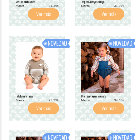
Vestido cuadros niña
Conjunto 3p rayas musgo
Marca
Marca
64.30€
31.99€
Ver más
Ver más
Pelele corto rayas
Peto rana vaquero bebe niña
Marca
Marca
29.99€
34.40€
Ver más
Ver más