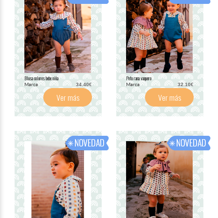
Blusa colores bebe niña
Peto rana vaquero
Marca
Marca
34.40€
32.10€
Ver más
Ver más