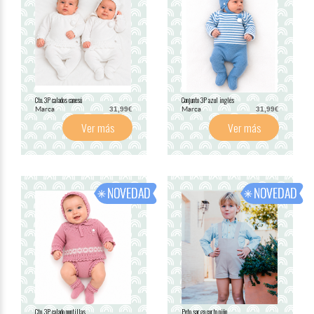
Cto. 3P calados canesú
Conjunto 3P azul inglés
Marca
Marca
31,99€
31,99€
Ver más
Ver más
Cto. 3P. calado puntillas
Peto sarga corto niño