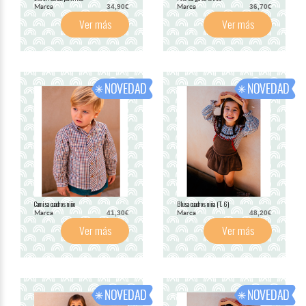
Marca
Marca
34,90€
36,70€
Ver más
Ver más
Camisa cuadros niño
Blusa cuadros niña (T. 6)
Marca
Marca
41,30€
48,20€
Ver más
Ver más