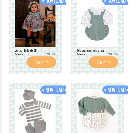
Vestido liberty bebe 3P
Peto trenzas con blusa erizos
Marca
Marca
73.50€
39.99€
Ver más
Ver más