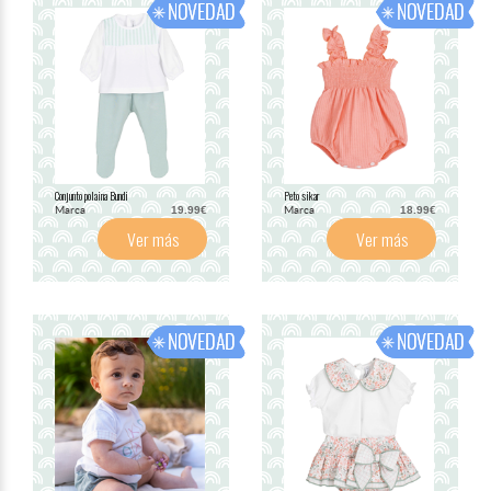
Conjunto polaina Bundi
Peto sikar
Marca
Marca
19.99€
18.99€
Ver más
Ver más