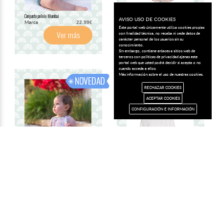
Conjunto pololo Mumbai
Conjunto pololo Mumbai
AVISO USO DE COOKIES
Marca
Marca
22.99€
26.99€
Este portal web únicamente utiliza cookies propias
Ver más
Ver más
con finalidad técnica, no recaba ni cede datos de
carácter personal de los usuarios sin su
conocimiento.
Sin embargo, contiene enlaces a sitios web de
terceros con políticas de privacidad ajenas este
portal web que usted podrá decidir si acepta o no
cuando acceda a ellos.
Más información sobre el uso de nuestras cookies.
RECHAZAR COOKIES
ACEPTAR COOKIES
CONFIGURACIÓN E INFORMACIÓN
Peto Mumbai
Peto Mumbai
Marca
Marca
19.99€
16.99€
Ver más
Ver más