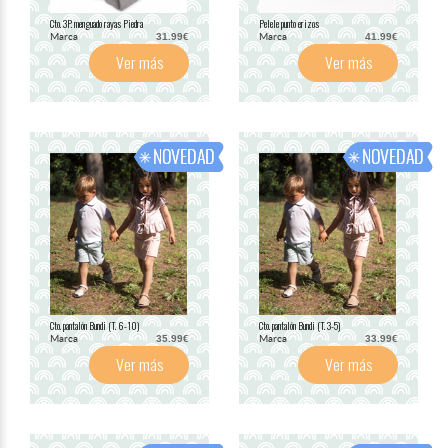
Cto. 3P. menguado rayas Piedra
Pelele punto erizos
Marca
Marca
31.99€
41.99€
Ver más
Ver más
Cto. pantalón Bundi (T. 6-10)
Cto. pantalón Bundi (T. 3-5)
Marca
Marca
35.99€
33.99€
Ver más
Ver más