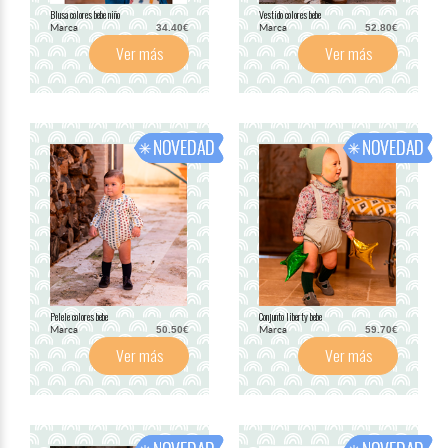
Blusa colores bebe niño
Vestido colores bebe
Marca
Marca
34.40€
52.80€
Ver más
Ver más
Pelele colores bebe
Conjunto liberty bebe
Marca
Marca
50.50€
59.70€
Ver más
Ver más