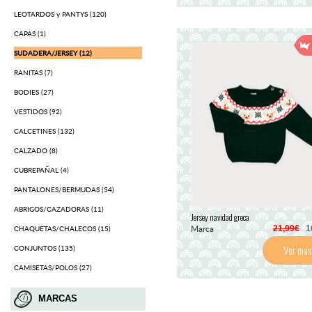
LEOTARDOS y PANTYS (120)
CAPAS (1)
SUDADERA/JERSEY (12)
RANITAS (7)
BODIES (27)
VESTIDOS (92)
CALCETINES (132)
CALZADO (8)
CUBREPAÑAL (4)
PANTALONES/BERMUDAS (54)
ABRIGOS/CAZADORAS (11)
Jersey navidad greca
Marca
21,99€
10
CHAQUETAS/CHALECOS (15)
Ver más
CONJUNTOS (135)
CAMISETAS/POLOS (27)
MARCAS