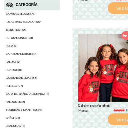
CATEGORÍA
Ver más
CAMISAS/BLUSAS (78)
IDEAS PARA REGALAR (20)
JESUSITOS (42)
PETOS/MONOS (28)
ROPA (1)
CAPOTAS/GORROS (14)
FALDAS (2)
PIJAMAS (8)
LAZOS/DIADEMAS (55)
PELELES (27)
CAPA DE BAÑO/ ALBORNOZ (7)
FALDONES (2)
Sudadera navideña infantil
TOQUITAS Y MANTITAS (4)
Marca
13,99€
1
BAÑO (24)
Ver más
BRAGUITAS (7)