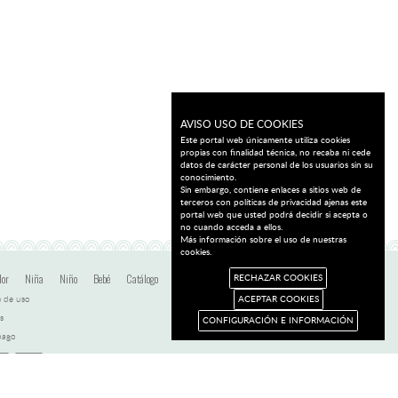
AVISO USO DE COOKIES
Este portal web únicamente utiliza cookies
propias con finalidad técnica, no recaba ni cede
datos de carácter personal de los usuarios sin su
conocimiento.
Sin embargo, contiene enlaces a sitios web de
terceros con políticas de privacidad ajenas este
portal web que usted podrá decidir si acepta o
no cuando acceda a ellos.
Más información sobre el uso de nuestras
cookies.
dor
Niña
Niño
Bebé
Catálogo
Ofertas
Blog
Contacto
RECHAZAR COOKIES
 de uso
ACEPTAR COOKIES
s
CONFIGURACIÓN E INFORMACIÓN
pago