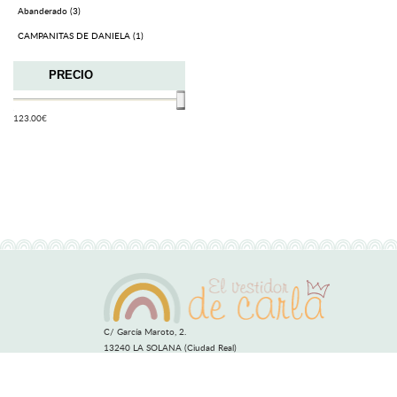
Abanderado (3)
CAMPANITAS DE DANIELA (1)
PRECIO
123.00
€
C/ García Maroto, 2.
13240 LA SOLANA (Ciudad Real)
info@elvestidordecarla.es