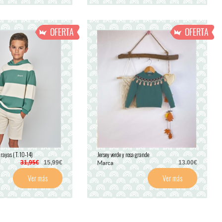
ayas ( T. 10-14)
Jersey verde y rosa grande
Marca
31,95€
15,99€
13.00€
Ver más
Ver más