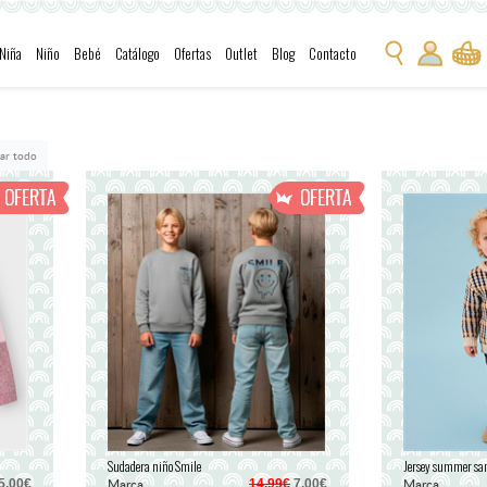
Niña
Niño
Bebé
Catálogo
Ofertas
Outlet
Blog
Contacto
ar todo
Sudadera niño Smile
Jersey summer sa
Marca
Marca
5,00€
14,99€
7,00€