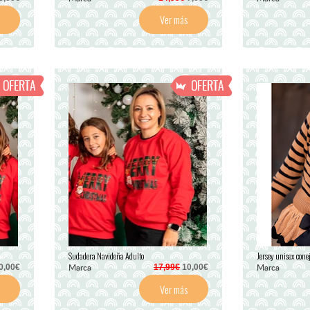
Ver más
Sudadera Navideña Adulto
Jersey unisex cone
Marca
Marca
0,00€
17,99€
10,00€
Ver más