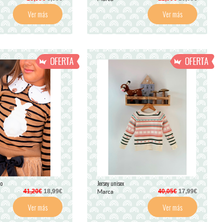
Ver más
Ver más
jo
Jersey unisex
Marca
41,20€
18,99€
40,05€
17,99€
Ver más
Ver más