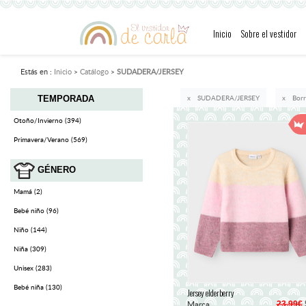
Inicio
Sobre el vestidor
Estás en :
Inicio
Catálogo
SUDADERA/JERSEY
SUDADERA/JERSEY
Borr
TEMPORADA
Otoño/Invierno (394)
Primavera/Verano (569)
GÉNERO
Mamá (2)
Bebé niño (96)
Niño (144)
Niña (309)
Unisex (283)
Bebé niña (130)
Jersey elderberry
Marca
23,99€