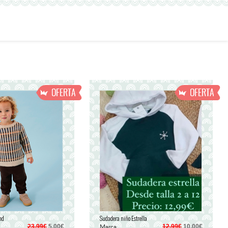
nd
Sudadera niño Estrella
Marca
23,99€
5,00€
12,99€
10,00€