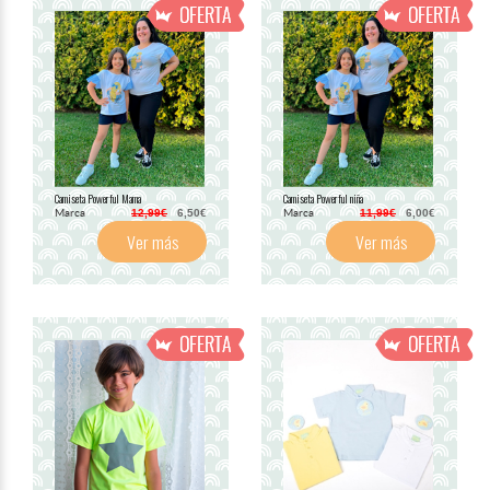
Camiseta Powerful Mama
Camiseta Powerful niña
Marca
Marca
12,99€
6,50€
11,99€
6,00€
Ver más
Ver más