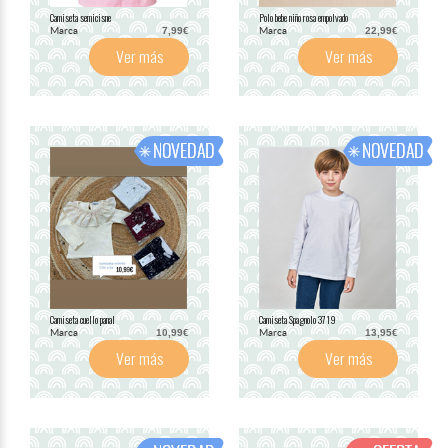
Camiseta semicisne
Polo bebe niño rosa empolvado
Marca
Marca
7,99€
22,99€
Ver más
Ver más
Camiseta cuello panal
Camiseta Spagnolo 3719
Marca
Marca
10,99€
13,95€
Ver más
Ver más