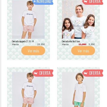
Camiseta spagnolo (T. 10-14
Camiseta niña Best Love
Marca
Marca
20.95€
11,99€
5,99€
Ver más
Ver más