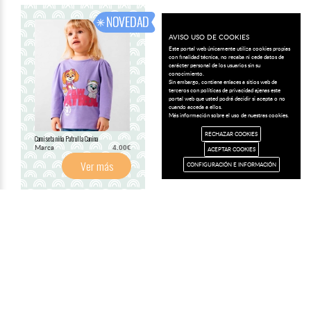
AVISO USO DE COOKIES
Este portal web únicamente utiliza cookies propias
con finalidad técnica, no recaba ni cede datos de
carácter personal de los usuarios sin su
conocimiento.
Sin embargo, contiene enlaces a sitios web de
terceros con políticas de privacidad ajenas este
portal web que usted podrá decidir si acepta o no
cuando acceda a ellos.
Más información sobre el uso de nuestras cookies.
RECHAZAR COOKIES
Camiseta niña Patrulla Canina
Marca
4.00€
ACEPTAR COOKIES
Ver más
CONFIGURACIÓN E INFORMACIÓN
C/ García Maroto, 2.
13240 LA SOLANA (Ciudad Real)