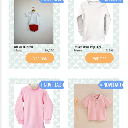
Camiseta cuello maou
Camiseta térmica manga larga
Marca
Marca
20,05€
5,99€
Ver más
Ver más