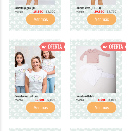
Camiseta spagnolo (T.8)
Camiseta letras (T. 10-14)
Marca
Marca
18,95€
13,30€
20,95€
14,70€
Ver más
Ver más
Camiseta mama Best Love
Camiseta cuello bebe
Marca
Marca
13,99€
6,99€
8,99€
5,99€
Ver más
Ver más