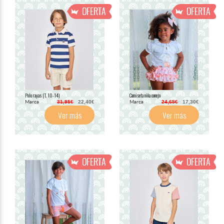
Polo rayas (T. 10-14)
Camiseta niña conejo
Marca
Marca
31,95€
22,40€
24,65€
17,30€
Ver más
Ver más