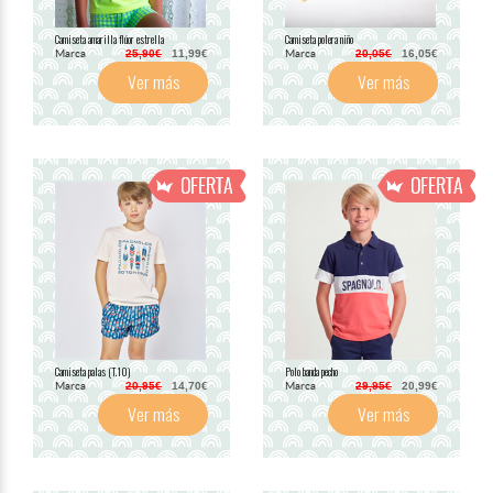
Camiseta amarilla flúor estrella
Camiseta polera niño
Marca
Marca
25,90€
11,99€
20,05€
16,05€
Ver más
Ver más
Camiseta palas (T.10)
Polo banda pecho
Marca
Marca
20,95€
14,70€
29,95€
20,99€
Ver más
Ver más