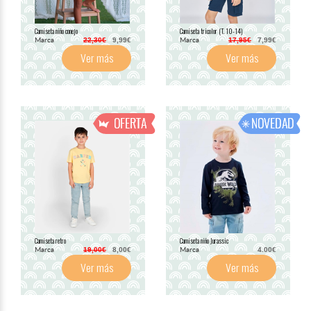
Camiseta niño conejo
Camiseta tricolor (T. 10-14)
Marca
Marca
22,30€
9,99€
17,95€
7,99€
Ver más
Ver más
Camiseta retro
Camiseta niño Jurassic
Marca
Marca
19,00€
8,00€
4.00€
Ver más
Ver más