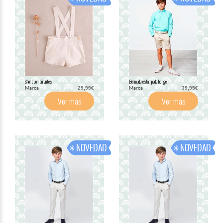
Short con tirantes
Bermuda estampada beige
Marca
Marca
29,99€
39,95€
Ver más
Ver más