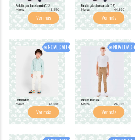
Pantalón gabardina estampada (T. 12)
Pantalón gabardina estampada (T. 6)
Marca
Marca
46,95€
44,95€
Ver más
Ver más
Pantalón chino
Pantalón denim niño
Marca
Marca
45,00€
26,99€
Ver más
Ver más