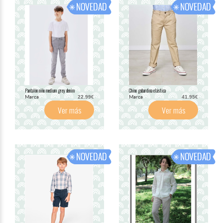
Pantalón niño medium grey denim
Chino gabardina elástica
Marca
Marca
22.99€
41.95€
Ver más
Ver más