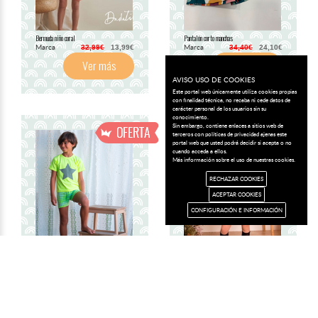
Bermuda niño coral
Pantalón corto manchas
Marca
Marca
32,99€
13,99€
34,40€
24,10€
Ver más
Ver más
AVISO USO DE COOKIES
Este portal web únicamente utiliza cookies propias
con finalidad técnica, no recaba ni cede datos de
carácter personal de los usuarios sin su
conocimiento.
Sin embargo, contiene enlaces a sitios web de
terceros con políticas de privacidad ajenas este
portal web que usted podrá decidir si acepta o no
cuando acceda a ellos.
Más información sobre el uso de nuestras cookies.
RECHAZAR COOKIES
ACEPTAR COOKIES
CONFIGURACIÓN E INFORMACIÓN
Bermuda vichy amarillo flúor
Short pana azul
Marca
Marca
33,55€
14,99€
35,55€
15,99€
Ver más
Ver más