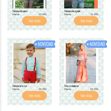
Pantalón niña canela
Pantalón niño algodón
Marca
Marca
33.00€
31.99€
Ver más
Ver más
Pantalón corto liso
Palazzo mandarina
Marca
Marca
20.99€
82.95€
Ver más
Ver más