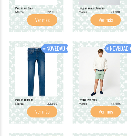
Pantalón niña denim
Legging medium blue denim
Marca
Marca
22.99€
21.99€
Ver más
Ver más
Pantalón denim niña
Bermuda Estructura
Marca
Marca
22.99€
44.95€
Ver más
Ver más