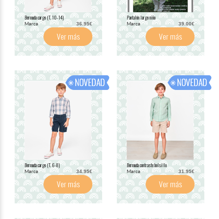
Bermuda cargo (T. 10-14)
Pantalón largo niño
Marca
Marca
36.95€
39.00€
Ver más
Ver más
Bermuda cargo (T. 6-8)
Bermuda contraste bolsillo
Marca
Marca
34.95€
31.95€
Ver más
Ver más