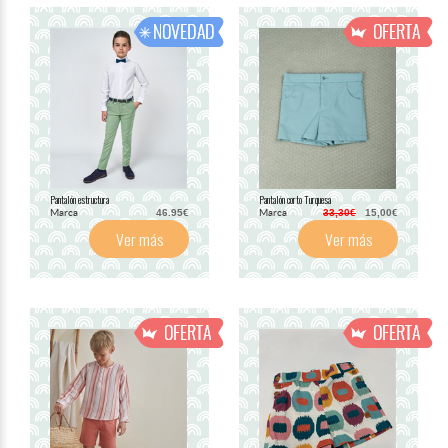
Pantalón estructura
Pantalón corto Turquesa
Marca
Marca
46.95€
33,30€
15,00€
Ver más
Ver más