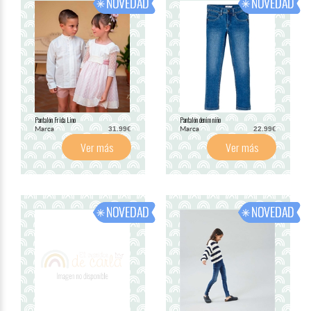
Pantalón Frida Lino
Pantalón denim niño
Marca
Marca
31.99€
22.99€
Ver más
Ver más