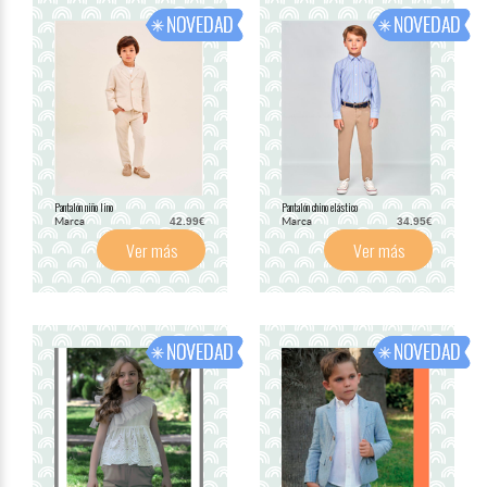
Pantalón niño lino
Pantalón chino elástico
Marca
Marca
42.99€
34.95€
Ver más
Ver más