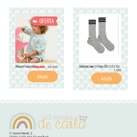
Blusa mil rayas niño
Calcetines sport 3 listas 230 (T 8 y 10)
39,00€
15,00€
7,99€
Añadir
Añadir
C/ García Maroto, 2.
13240 LA SOLANA (Ciudad Real)