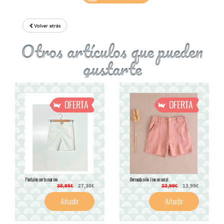
Volver atrás
Otros artículos que pueden
gustarte
Pantalón corto marino
Bermuda niño lino en coral
38,95€
27,30€
32,99€
13,99€
Añadir
Añadir