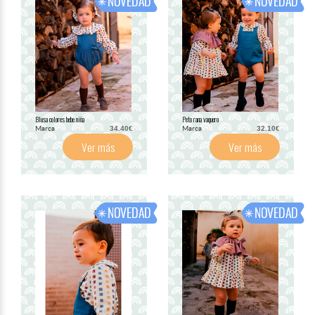
Blusa colores bebe niña
Peto rana vaquero
Marca
Marca
34.40€
32.10€
Ver más
Ver más