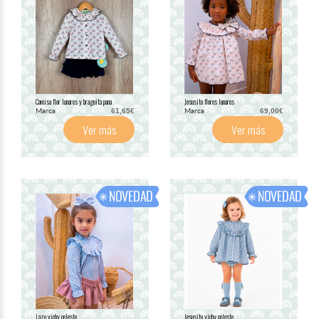
Camisa flor lunares y braguita pana
Jesusito flores lunares
Marca
Marca
61,65€
69,00€
Ver más
Ver más
Lazo vichy celeste
Jesusito vichy celeste