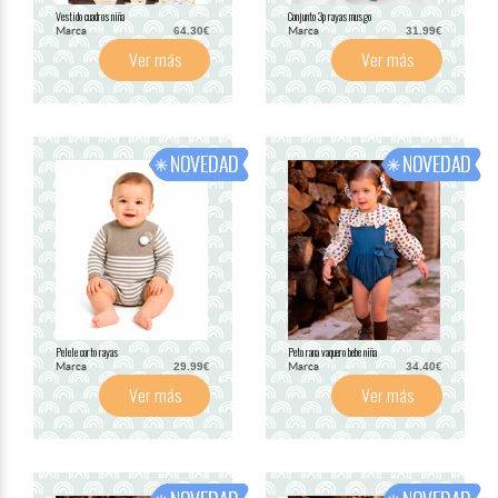
Vestido cuadros niña
Conjunto 3p rayas musgo
Marca
Marca
64.30€
31.99€
Ver más
Ver más
Pelele corto rayas
Peto rana vaquero bebe niña
Marca
Marca
29.99€
34.40€
Ver más
Ver más