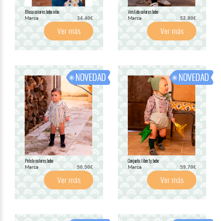
Blusa colores bebe niño
Vestido colores bebe
Marca
Marca
34.40€
52.80€
Ver más
Ver más
Pelele colores bebe
Conjunto liberty bebe
Marca
Marca
50.50€
59.70€
Ver más
Ver más