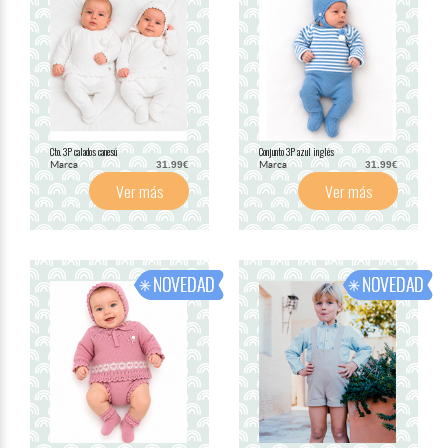
Cto. 3P calados canesú
Conjunto 3P azul inglés
Marca
Marca
31.99€
31.99€
Ver más
Ver más