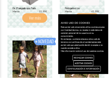
Cto. 3P. menguado rayas Piedra
Pelele punto erizos
Marca
Marca
31.99€
41.99€
Ver más
Ver más
AVISO USO DE COOKIES
Este portal web únicamente utiliza cookies propias
con finalidad técnica, no recaba ni cede datos de
carácter personal de los usuarios sin su
conocimiento.
Sin embargo, contiene enlaces a sitios web de
terceros con políticas de privacidad ajenas este
portal web que usted podrá decidir si acepta o no
cuando acceda a ellos.
Más información sobre el uso de nuestras cookies.
RECHAZAR COOKIES
ACEPTAR COOKIES
CONFIGURACIÓN E INFORMACIÓN
Cto. pantalón Bundi (T. 6-10)
Cto. pantalón Bundi (T. 3-5)
Marca
Marca
35.99€
33.99€
Ver más
Ver más