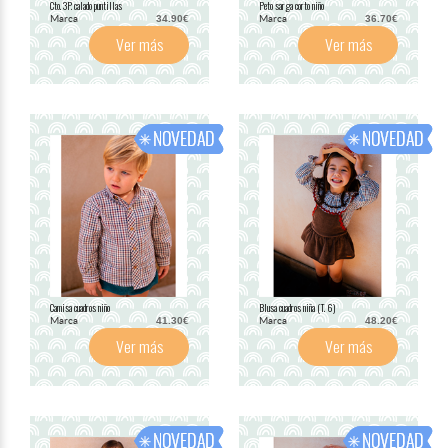
Cto. 3P. calado puntillas
Peto sarga corto niño
Marca
Marca
34.90€
36.70€
Ver más
Ver más
Camisa cuadros niño
Blusa cuadros niña (T. 6)
Marca
Marca
41.30€
48.20€
Ver más
Ver más