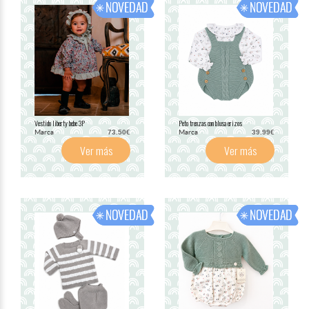
Vestido liberty bebe 3P
Peto trenzas con blusa erizos
Marca
Marca
73.50€
39.99€
Ver más
Ver más