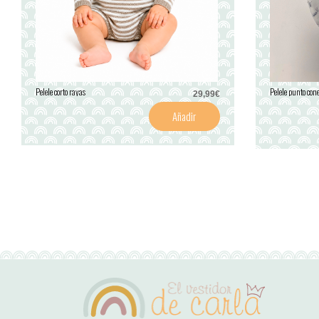
Pelele corto rayas
Pelele punto cone
29,99€
Añadir