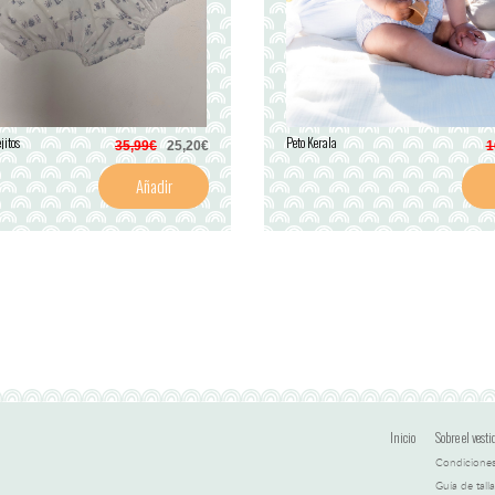
jitos
Peto Kerala
35,99€
25,20€
1
Añadir
Inicio
Sobre el vesti
Condiciones
Guía de talla