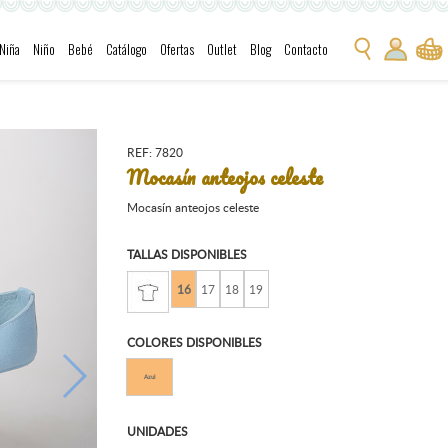
Niña
Niño
Bebé
Catálogo
Ofertas
Outlet
Blog
Contacto
REF: 7820
Mocasín anteojos celeste
Mocasín anteojos celeste
TALLAS DISPONIBLES
16
17
18
19
COLORES DISPONIBLES
Azul
UNIDADES