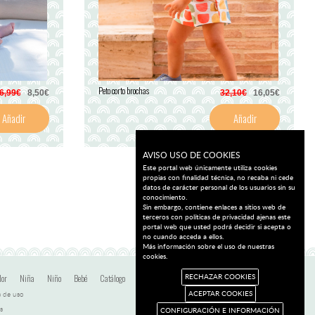
Peto corto brochas
6,99€
8,50€
32,10€
16,05€
Añadir
Añadir
AVISO USO DE COOKIES
Este portal web únicamente utiliza cookies
propias con finalidad técnica, no recaba ni cede
datos de carácter personal de los usuarios sin su
conocimiento.
Sin embargo, contiene enlaces a sitios web de
terceros con políticas de privacidad ajenas este
portal web que usted podrá decidir si acepta o
no cuando acceda a ellos.
Más información sobre el uso de nuestras
cookies.
dor
Niña
Niño
Bebé
Catálogo
Ofertas
Blog
Contacto
RECHAZAR COOKIES
 de uso
ACEPTAR COOKIES
s
CONFIGURACIÓN E INFORMACIÓN