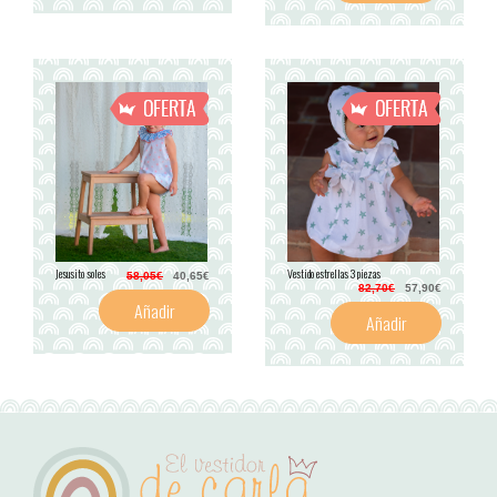
Jesusito soles
Vestido estrellas 3 piezas
58,05€
40,65€
82,70€
57,90€
Añadir
Añadir