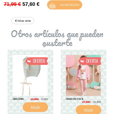
71,99 €
57,60
€
Volver atrás
Otros artículos que pueden
gustarte
Capota Célebes
Conjunto niña Jirafa 3p
10,99€
5,00€
27,99€
16,80€
Añadir
Añadir