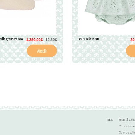
tilla grande y lazo
Jesusito Kavarati
1.250,00€
12,50€
30
Añadir
Inicio
Sobre el vesti
Condiciones
Guía de talla