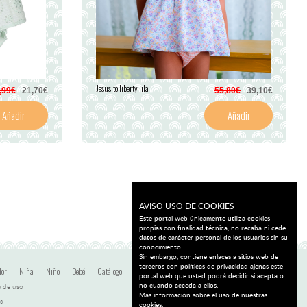
Jesusito liberty lila
,99€
21,70€
55,80€
39,10€
Añadir
Añadir
AVISO USO DE COOKIES
Este portal web únicamente utiliza cookies
propias con finalidad técnica, no recaba ni cede
datos de carácter personal de los usuarios sin su
conocimiento.
Sin embargo, contiene enlaces a sitios web de
terceros con políticas de privacidad ajenas este
dor
Niña
Niño
Bebé
Catálogo
Ofertas
Blog
Contacto
portal web que usted podrá decidir si acepta o
no cuando acceda a ellos.
 de uso
Más información sobre el uso de nuestras
s
cookies.