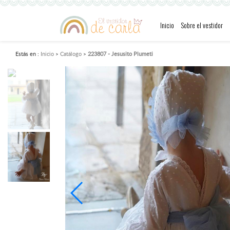
Inicio
Sobre el vestidor
Estás en :
Inicio
Catálogo
223807 - Jesusito Plumeti