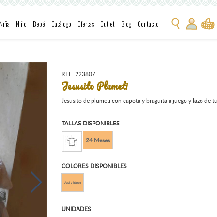
Niña
Niño
Bebé
Catálogo
Ofertas
Outlet
Blog
Contacto
REF: 223807
Jesusito Plumeti
Jesusito de plumeti con capota y braguita a juego y lazo de tu
TALLAS DISPONIBLES
24 Meses
COLORES DISPONIBLES
Azul y blanco
UNIDADES